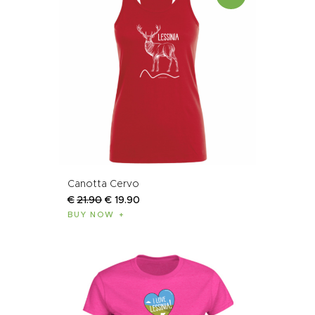
Canotta Cervo
€
21
.
90
€
19
.
90
BUY NOW