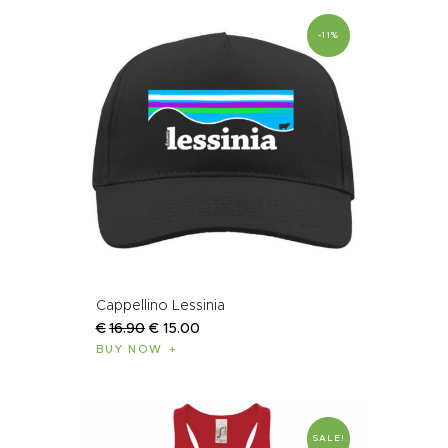
-11%
Cappellino Lessinia
€
16
.
90
€
15
.
00
BUY NOW
SALE!