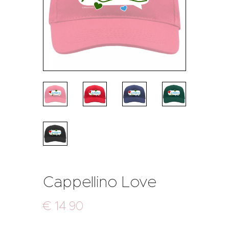
Cappellino Love
€
14
.
90