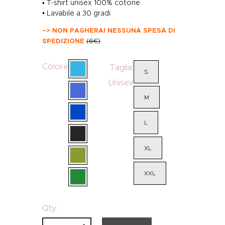
T-shirt unisex 100% cotone
•
• Lavabile a 30 gradi
–> NON PAGHERAI NESSUNA SPESA DI
SPEDIZIONE
(6€)
Colore
Taglia
S
Unisex
M
L
XL
XXL
Qty.: