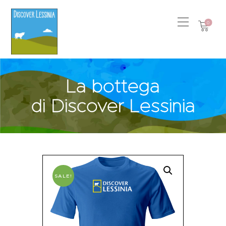
0
La bottega
di Discover Lessinia
SALE!