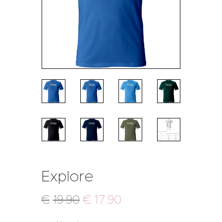
Explore
€
19
.
90
€
17
.
90