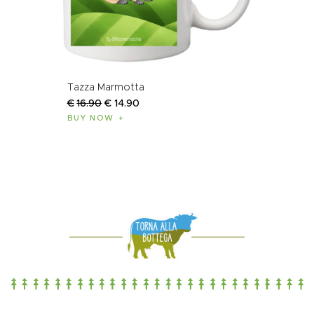
Tazza Marmotta
€
16
.
90
€
14
.
90
BUY NOW