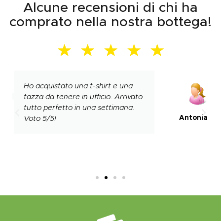
Alcune recensioni di chi ha
comprato nella nostra bottega!
★
★
★
★
★
Conosciuti su Instagram ho
preso un paio di magliette per
me e mio marito, arrivato tutto
Antonia F.
puntualmente. Bravi ragazzi