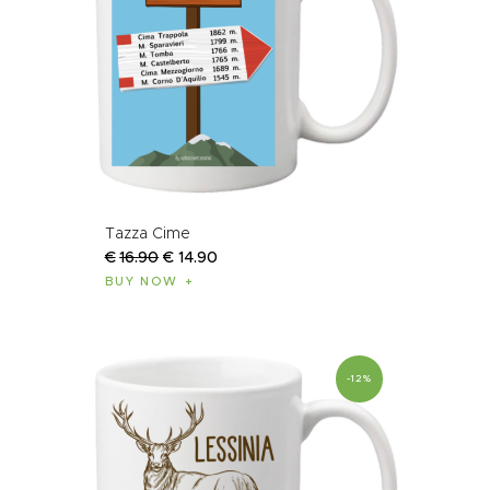
Tazza Cime
€
16
.
90
€
14
.
90
BUY NOW
-12%