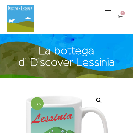
0
La bottega
di Discover Lessinia
-12%