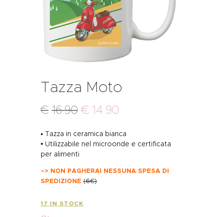
Tazza Moto
€
16
.
90
€
14
.
90
Tazza in ceramica bianca
•
• Utilizzabile nel microonde e certificata
per alimenti
–> NON PAGHERAI NESSUNA SPESA DI
SPEDIZIONE
(6€)
17 IN STOCK