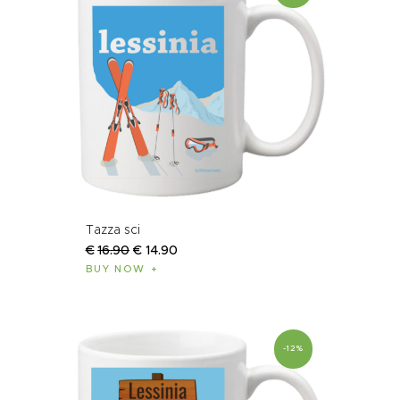
Tazza sci
€
16
.
90
€
14
.
90
BUY NOW
-12%