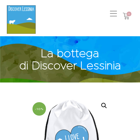
0
La bottega
di Discover Lessinia
-10%