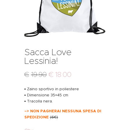
Sacca Love
Lessinia!
€
19
.
90
€
18
.
00
• Zaino sportivo in poliestere
• Dimensione 35×45 cm
• Tracolla nera.
–> NON PAGHERAI NESSUNA SPESA DI
SPEDIZIONE
(6€)